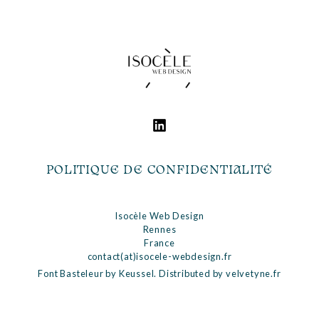
Footer
POLITIQUE DE CONFIDENTIALITÉ
Isocèle Web Design
Rennes
France
contact(at)isocele-webdesign.fr
Font Basteleur by Keussel. Distributed by
velvetyne.fr