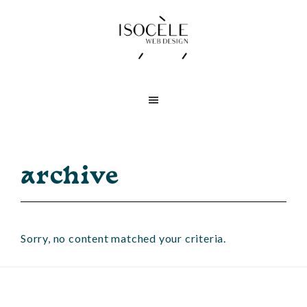
Skip
Skip
to
to
main
footer
content
Isocèle
Création
Web
de
Design
sites
Web
archive
Sorry, no content matched your criteria.