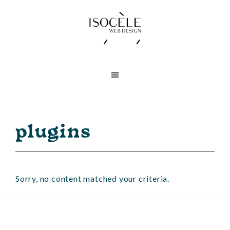
Skip
Skip
to
to
main
footer
content
Isocèle
Création
Web
de
Design
sites
Web
plugins
Sorry, no content matched your criteria.