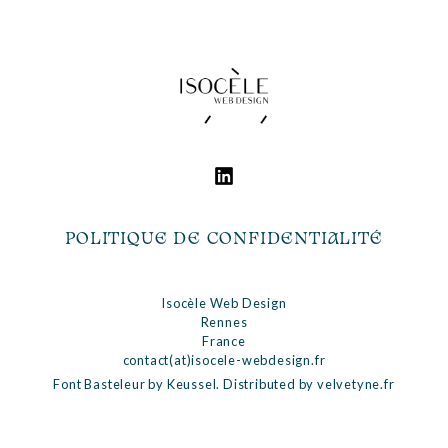
Footer
POLITIQUE DE CONFIDENTIALITÉ
Isocèle Web Design
Rennes
France
contact(at)isocele-webdesign.fr
Font Basteleur by Keussel. Distributed by
velvetyne.fr