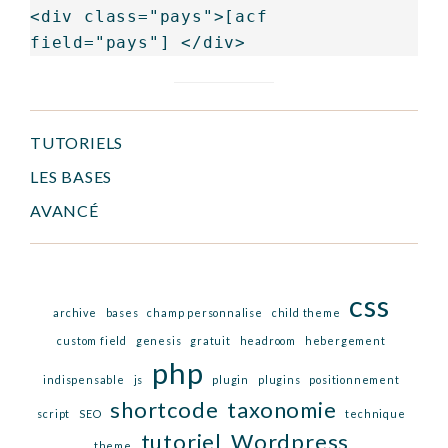
<div class="pays">[acf 
field="pays"] </div>
Primary
Sidebar
TUTORIELS
LES BASES
AVANCÉ
css
archive
bases
champ personnalise
child theme
custom field
genesis
gratuit
headroom
hebergement
php
indispensable
js
plugin
plugins
positionnement
shortcode
taxonomie
script
SEO
technique
tutoriel
Wordpress
theme