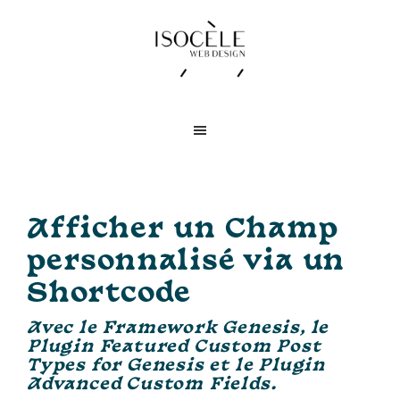
Skip
Skip
Skip
to
to
to
main
primary
footer
content
sidebar
Isocèle
Création
Web
de
Design
sites
Web
Afficher un Champ
personnalisé via un
Shortcode
Avec le Framework Genesis, le
Plugin Featured Custom Post
Types for Genesis et le Plugin
Advanced Custom Fields.